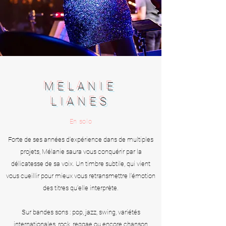
MELANIE
LIANES
En solo
Forte de ses années d'expérience dans de multiples
projets, Mélanie saura vous conquérir par la
délicatesse de sa voix. Un timbre subtile, qui vient
vous cueillir pour mieux vous retransmettre l'émotion
des titres qu'elle interprète.
Sur bandes sons : pop, jazz, swing, variétés
internationales, rock, reggae ou encore chanson